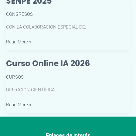
SENPE 2025
CONGRESOS
CON LA COLABORACIÓN ESPECIAL DE:
SENPE
Read More »
2025
Curso Online IA 2026
CURSOS
DIRECCIÓN CIENTÍFICA
Curso
Read More »
Online
IA
2026
Enlaces de interés