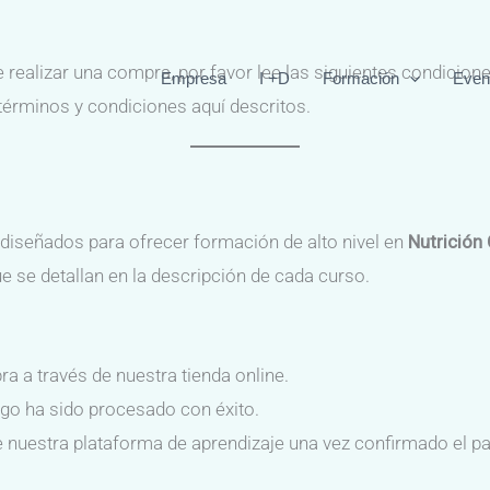
e realizar una compra, por favor lee las siguientes condicio
Empresa
I +D
Formación
Even
 términos y condiciones aquí descritos.
 diseñados para ofrecer formación de alto nivel en
Nutrición 
e se detallan en la descripción de cada curso.
 a través de nuestra tienda online.
ago ha sido procesado con éxito.
e nuestra plataforma de aprendizaje una vez confirmado el p