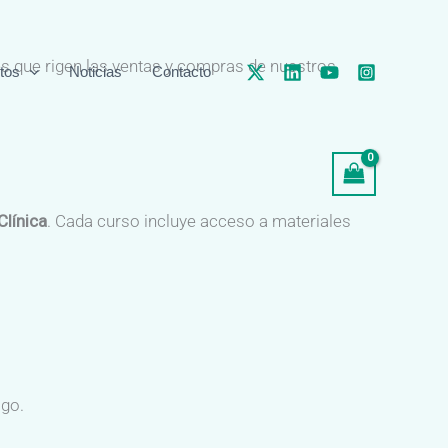
nes que rigen las ventas y compras de nuestros
tos
Noticias
Contacto
Clínica
. Cada curso incluye acceso a materiales
ago.