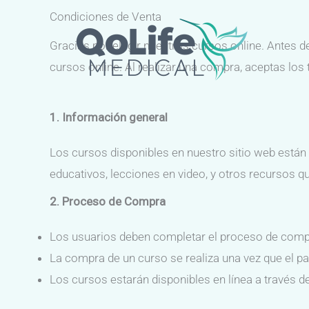
Ir
Condiciones de Venta
al
Gracias por elegir nuestros cursos online. Antes d
contenido
cursos online. Al realizar una compra, aceptas los
1. Información general
Los cursos disponibles en nuestro sitio web están
educativos, lecciones en video, y otros recursos qu
2. Proceso de Compra
Los usuarios deben completar el proceso de compra
La compra de un curso se realiza una vez que el p
Los cursos estarán disponibles en línea a través d