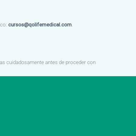
ico:
cursos@qolifemedical.com
.
rlas cuidadosamente antes de proceder con